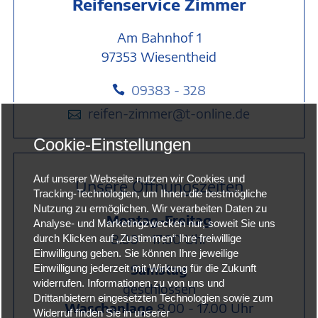
Reifenservice Zimmer
Am Bahnhof 1
97353 Wiesentheid
09383 - 328

reifen-zimmer@t-online.de

Cookie-Einstellungen
Auf unserer Webseite nutzen wir Cookies und
Unsere Öffnungszeiten
Tracking-Technologien, um Ihnen die bestmögliche
Nutzung zu ermöglichen. Wir verarbeiten Daten zu
Montag-Freitag
Analyse- und Marketingzwecken nur, soweit Sie uns
8.00 - 17.00 Uhr
durch Klicken auf „Zustimmen“ Ihre freiwillige
Einwilligung geben. Sie können Ihre jeweilige
Samstag
Einwilligung jederzeit mit Wirkung für die Zukunft
widerrufen. Informationen zu von uns und
geschlossen
Drittanbietern eingesetzten Technologien sowie zum
Waschanlage
8.00 - 17.00 Uhr
Widerruf finden Sie in unserer